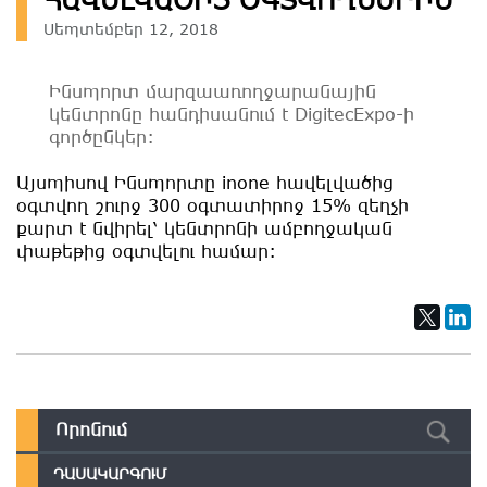
Սեպտեմբեր 12, 2018
Ինսպորտ մարզաառողջարանային
կենտրոնը հանդիսանում է DigitecExpo-ի
գործընկեր։
Այսպիսով Ինսպորտը inone հավելվածից
օգտվող շուրջ 300 օգտատիրոջ 15% զեղչի
քարտ է նվիրել՝ կենտրոնի ամբողջական
փաթեթից օգտվելու համար:
ԴԱՍԱԿԱՐԳՈՒՄ