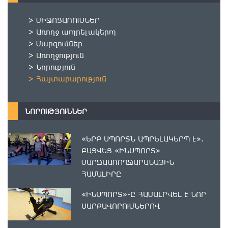
> ՄԻՋՈՑԱՌՈՒՄՆԵՐ
> Առողջ ապրելակերպ
> Մարզումներ
> Առողջություն
> Նորություն
> Հայտարարություն
ՆՈՐՈՒԹՅՈՒՆՆԵՐ
«ԵՐԲ ՍՊՈՐՏՆ ԱՊՐԵԼԱԿԵՐՊ Է».
ԲԱՑՎԵՑ «ԻՆՍՊՈՐՏ»
ՄԱՐԶԱԱՌՈՂՋԱՐԱՆԱՅԻՆ
ՀԱՄԱԼԻՐԸ
«ԻՆՍՊՈՐՏ»-Ը ՀԱՄԱԼՐՎԵԼ Է ՆՈՐ
ՍԱՐՔԱՎՈՐՈՒՄՆԵՐՈՎ