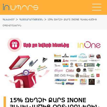
>
>
ԳԼԽԱՎՈՐ
ՀԱՅՏԱՐԱՐՈՒԹՅՈՒՆ
15% ԶԵՂՉԻ ՔԱՐՏ INONE ՀԱՎԵԼՎԱԾԻՑ
ՕԳՏՎՈՂՆԵՐԻՆ
15% ԶԵՂՉԻ ՔԱՐՏ INONE
ՀԱՎԵԼՎԱԾԻՑ ՕԳՏՎՈՂՆԵՐԻՆ