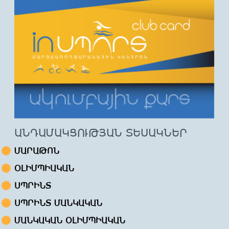
ԱՆԴԱՄԱԿՑՈՒԹՅԱՆ ՏԵՍԱԿՆԵՐ
ՄԱՐԱԹՈՆ
ՕԼԻՄՊԻԱԿԱՆ
ՍՊՐԻՆՏ
ՍՊՐԻՆՏ ՄԱՆԿԱԿԱՆ
ՄԱՆԿԱԿԱՆ ՕԼԻՄՊԻԱԿԱՆ