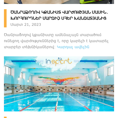
ԾԱՆՐԱՁՈՂՈՎ ԿՔԱՆԻՍՏ ՎԱՐԺՈՒԹՅԱՆ ՄԱՍԻՆ․
ԽՈՐՀՈՒՐԴՆԵՐ ՄԱՐԶԻՉ ՄՀԵՐ ԽԱՆԶԱՏՅԱՆԻՑ
Մարտ 21, 2023
Ծանրաձողով կքանիստը ամենալայն տարածում
ունեցող վարժություններից է, որը կարելի է կատարել
տարբեր տեխնիկաներով։
Կարդալ ավելին