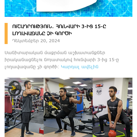
ՈՒՇԱԴՐՈՒԹՅՈՒՆ․ ՀՈւՆՎԱՐԻ 3-ԻՑ 15-Ը
ԼՈՂԱՎԱԶԱՆԸ ՉԻ ԳՈՐԾԻ
Դեկտեմբեր 20, 2024
Սանիտարական մաքրման աշխատանքներ
իրականացնելու նպատակով հունվարի 3-ից 15-ը
լողավազանը չի գործի։
Կարդալ ավելին