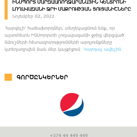
ԻՆՍՊՈՐՏ ՄԱՐԶԱԱՌՈՂՋԱՐԱՆԱՅԻՆ ԿԵՆՏՐՈՆԻ
ԼՈՂԱՎԱԶԱՆԻ ՋՐԻ ՄԱՔՐՈՒԹՅԱՆ ՑՈՒՑԱՆԻՇՆԵՐԸ
Նոյեմբեր 02, 2022
Հարգելի՛ հաճախորդներ, տեղեկացնում ենք, որ
այսուհետև ԻնՍպորտի լողավազանի ջրից վերցված
նմուշների հետազոտությունների արդյունքները
կտեղադրվեն նաև մեր կայքէջում։
Կարդալ ավելին
ԳՈՐԾԸՆԿԵՐՆԵՐ
+374 44 449 449