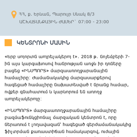
ՀՀ, ք. Երևան, Պարույր Սևակ 8/3
ԱՇԽԱՏԱՆՔԱՅԻՆ ԺԱՄԵՐ` 07:00 - 23:00
ԿԵՆՏՐՈՆԻ ՄԱՍԻՆ
«Երբ սպորտն ապրելակերպ է»․ 2018 թ․ նոյեմբերի 7-
ին այս կարգախոսով հանրության առջև իր դռները
բացեց «ԻՆՍՊՈՐՏ» մարզաառողջարանային
համալիրը։ Ժամանակակից մարզասարքերով
հագեցած համալիրը նախատեսված է նրանց համար,
ովքեր գնահատում և կարևորում են առողջ
ապրելակերպը։
«ԻՆՍՊՈՐՏ» մարզաառողջարանային համալիրը
բազմաֆունկցիոնալ մարզական կենտրոն է, որը
ներառում է լողավազան՝ հագեցած գերժամանակակից
ֆիլտրման քառաստիճան համակարգով, ուժային