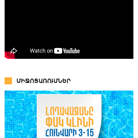
ՄԻՋՈՑԱՌՈՒՄՆԵՐ