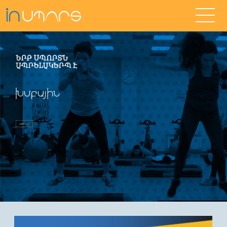
ԱՎԵԼԻՆ