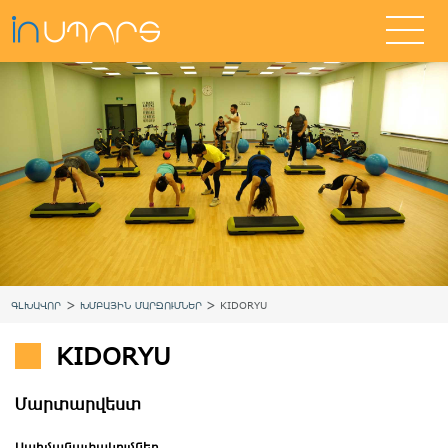
>
>
ԳԼԽԱՎՈՐ
ԽՄԲԱՅԻՆ ՄԱՐԶՈՒՄՆԵՐ
KIDORYU
KIDORYU
Մարտարվեստ
Սահմանափակումներ