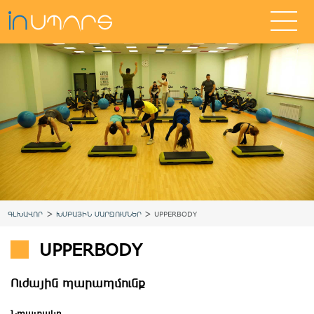
>
>
ԳԼԽԱՎՈՐ
ԽՄԲԱՅԻՆ ՄԱՐԶՈՒՄՆԵՐ
UPPERBODY
UPPERBODY
Ուժային պարապմունք
Նպատակը