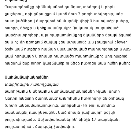
Պարապմունքը հիմնականում դանդաղ տեմպով և թեթև
քաշերով, որի ընթացքում կարճ մոտ 7 րոպե տեվողությամբ
հատվածներով մարզվում են մարմմի վերին հատվածը՝ թևերը,
ուսերը, մեջքը և կրծքավանդակը։ Հակառակ տարածված
կարծրատիպերի, այս պարապմունքից մկանները միայն ձգվում
են և ոչ մի դեպքում ծավալ չեն ստանում։ Այն լրացնում է lower
body կամ ոտքերի համար նախատեսված պարապմունքը և ABS
կամ որովայնի և իրանի հատվածի պարպմումքը։ Արդյունքում
ունենում ենք ուղիղ կազմվածք ու մեջք ինչպես նաև ուժեղ թևեր։
Սահմանափակումներ
տարիքային
/
առողջական
Տարիքային և սեռային սահմանափակումներ չկան, սրտի
խնդիր ունեցող մարդկանց՝ այնպիսին ինչպիսիք են օրինակ
(սրտի անբավարարություն, արիթմիա) չի թույլատրվում
մասնակցել դասընթացին, կամ միայն չափավոր՝ բժշկի
թույլտվությամբ: Անչափահասներին՝ մինչև 17 տարեկան,
թույլատրվում է մարզվել չափավոր: