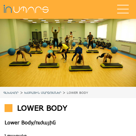
>
>
ԳԼԽԱՎՈՐ
ԽՄԲԱՅԻՆ ՄԱՐԶՈՒՄՆԵՐ
LOWER BODY
LOWER BODY
Lower Body/ուժային
Նպատակը