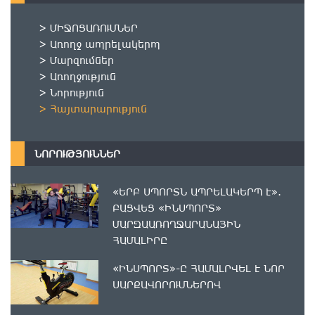
> ՄԻՋՈՑԱՌՈՒՄՆԵՐ
> Առողջ ապրելակերպ
> Մարզումներ
> Առողջություն
> Նորություն
> Հայտարարություն
ՆՈՐՈՒԹՅՈՒՆՆԵՐ
«ԵՐԲ ՍՊՈՐՏՆ ԱՊՐԵԼԱԿԵՐՊ Է».
ԲԱՑՎԵՑ «ԻՆՍՊՈՐՏ»
ՄԱՐԶԱԱՌՈՂՋԱՐԱՆԱՅԻՆ
ՀԱՄԱԼԻՐԸ
«ԻՆՍՊՈՐՏ»-Ը ՀԱՄԱԼՐՎԵԼ Է ՆՈՐ
ՍԱՐՔԱՎՈՐՈՒՄՆԵՐՈՎ