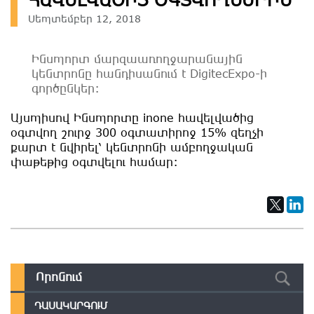
Սեպտեմբեր 12, 2018
Ինսպորտ մարզաառողջարանային
կենտրոնը հանդիսանում է DigitecExpo-ի
գործընկեր։
Այսպիսով Ինսպորտը inone հավելվածից
օգտվող շուրջ 300 օգտատիրոջ 15% զեղչի
քարտ է նվիրել՝ կենտրոնի ամբողջական
փաթեթից օգտվելու համար:
ԴԱՍԱԿԱՐԳՈՒՄ