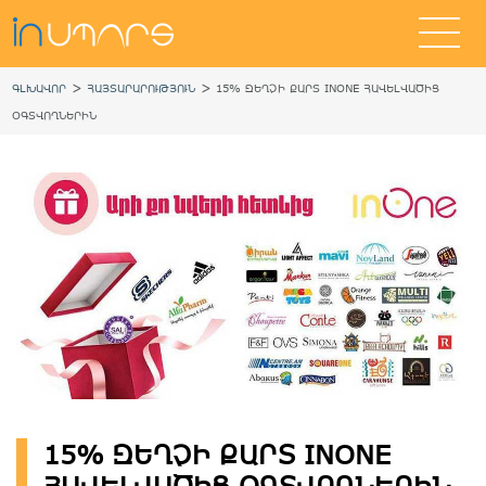
>
>
ԳԼԽԱՎՈՐ
ՀԱՅՏԱՐԱՐՈՒԹՅՈՒՆ
15% ԶԵՂՉԻ ՔԱՐՏ INONE ՀԱՎԵԼՎԱԾԻՑ
ՕԳՏՎՈՂՆԵՐԻՆ
15% ԶԵՂՉԻ ՔԱՐՏ INONE
ՀԱՎԵԼՎԱԾԻՑ ՕԳՏՎՈՂՆԵՐԻՆ