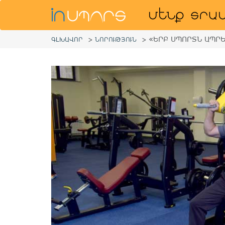
«ԵՐԲ ՍՊՈՐՏՆ ԱՊՐԵ
ԳԼԽԱՎՈՐ
>
ՆՈՐՈՒԹՅՈՒՆ
>