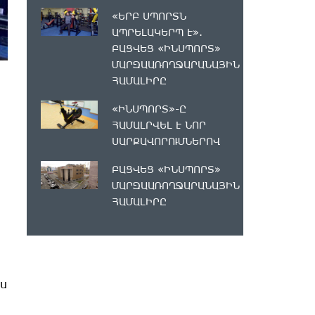
«ԵՐԲ ՍՊՈՐՏՆ
ԱՊՐԵԼԱԿԵՐՊ Է».
ԲԱՑՎԵՑ «ԻՆՍՊՈՐՏ»
ՄԱՐԶԱԱՌՈՂՋԱՐԱՆԱՅԻՆ
ՀԱՄԱԼԻՐԸ
«ԻՆՍՊՈՐՏ»-Ը
ՀԱՄԱԼՐՎԵԼ Է ՆՈՐ
ՍԱՐՔԱՎՈՐՈՒՄՆԵՐՈՎ
ԲԱՑՎԵՑ «ԻՆՍՊՈՐՏ»
ՄԱՐԶԱԱՌՈՂՋԱՐԱՆԱՅԻՆ
ՀԱՄԱԼԻՐԸ
ս