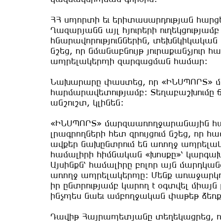
ՀՀ սպորտի եւ երիտասարդության հա
Ղազարյանն այլ հյուրերի ուղեկցությամ
հնարավորություններին, տեխնկիկական 
նշեց, որ նմանաբնույթ յուրաքանչյուր 
ապրելակերպի զարգացման համար:
Նախարարը փաստեց, որ «ԻՆՍՊՈՐՏ» մա
հարմարավետությամբ: Տեղաբաշխումը ճ
անշուշտ, կլինեն:
«ԻՆՍՊՈՐՏ» մարզաառողջարանային հա
լրագրողների հետ զրույցում նշեց, որ
ավքեր նախընտրում են առողջ ապրել
համալիրի հիմնական «խոսքը»՝ կարգախ
Այսինքն՝ համալիրը բոլոր այն մարդկան
առողջ ապրելակերպը: Մենք առաջարկո
իր ընտրությամբ կարող է օգտվել միայն
ինչպես նաեւ ամբողջական փաթեթ ձեռք բ
Դավիթ Հայրապետյանը տեղեկացրեց, ո