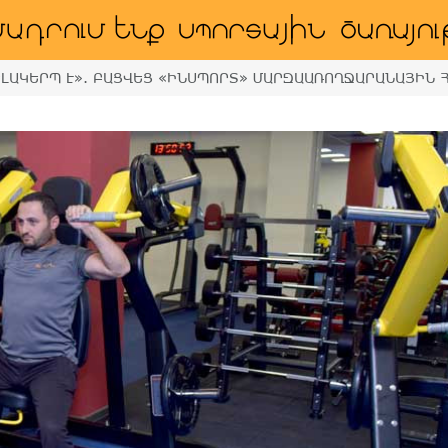
ԼԱԿԵՐՊ Է». ԲԱՑՎԵՑ «ԻՆՍՊՈՐՏ» ՄԱՐԶԱԱՌՈՂՋԱՐԱՆԱՅԻՆ 