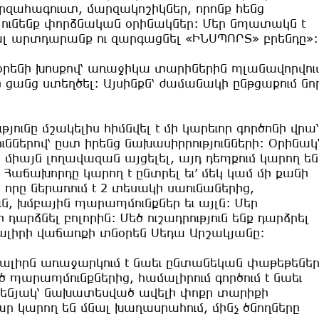
րզահագուստ, մարզակոշիկներ, որոնք հենց
ունենք փորձնական օրինակներ: Մեր նպատակն է
ալ արտդարանք ու զարգացնել «ԻՆՍՊՈՐՏ» բրենդը»:
ենի խոսքով՝ առաջիկա տարիներին պլանավորվու
ցանց ստեղծել: Այսինքն՝ ժամանակի ընթցաքում նո
ունը մշակելիս հիմնվել է մի կարեւոր գործոնի վրա՝
ններով՝ ըստ իրենց նախասիրրությունների: Օրինակ
 միայն լողավազան այցելել, այդ դեպքում կարող են
Հաճախորդը կարող է ընտրել եւ՛ մեկ կամ մի քանի
 որը ներառում է 2 տեսակի սաունաներից,
ն, խմբային պարապմունքներ եւ այլն: Մեր
րձնել բոլորին: Մեծ ուշադրություն ենք դարձրել
ալիրի վաճառքի տնօրեն Սեդա Արշակյանը:
ալիրն առաջարկում է նաեւ ընտանեկան փաթեթեներ
արապմունքներից, համալիրում գործում է նաեւ
ենյակ՝ նախատեսված ավելի փոքր տարիքի
ր կարող են մնալ խաղասրահում, մինչ ծնողները