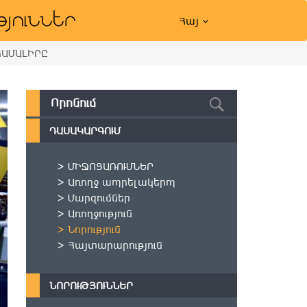
Հայ
ՀԱՄԱԼԻՐԸ
ԴԱՍԱԿԱՐԳՈՒՄ
> ՄԻՋՈՑԱՌՈՒՄՆԵՐ
> Առողջ ապրելակերպ
> Մարզումներ
> Առողջություն
> Նորություն
> Հայտարարություն
ՆՈՐՈՒԹՅՈՒՆՆԵՐ