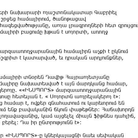
րցերի նախարարի պաշտոնակատար Գաբրիել
բ շրջեց համալիրում, ծանոթացավ
հագեցվածությանը, ապա լրագրողների հետ զրույցու
համալիրի բացումը խթան է սպորտի, առողջ
րզաառողջարանային համալիրն աչքի է ըկնում
շգրիտ է կատարված, եւ դրական արդյունքներ,
մալիրի տնօրեն Դավիթ Հայրապետյանը
 համալիրը նախատեսված է այն մարդկանց համար,
ակերպը. ««ԻՆՍՊՈՐՏ» մարզաառողջարանային
ոսը հետեւյան է. « Սպորտն ապրելակերպ է»:
ց համար է, ովքեր գնահատում ու կարեւորում են
ւմ ենք բավականին ճկուն փաթեթներ: Հաճախորդն
 լողավազանից, կամ այցելել միայն ֆիթնես դահլիճ,
երել: Դա իր ընտրությունն է»:
ր «ԻՆՍՊՈՐՏ»-ը կներկայացնի նաեւ սեփական