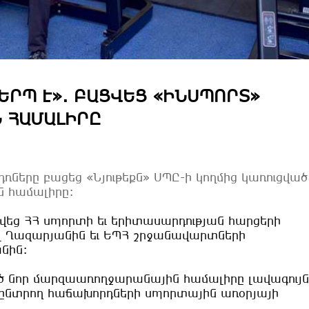
ԵՐՊ Է». ԲԱՑՎԵՑ «ԻՆՍՊՈՐՏ»
 ՀԱՄԱԼԻՐԸ
դռները բացեց «Նյութեքն» ՍՊԸ-ի կողմից կառուցված
 համալիրը:
ց ՀՀ սպորտի եւ երիտասարդության հարցերի
Ղազարյանին եւ ԵՊՀ շրջանավարտների
նին:
 նոր մարզաառողջարանային համալիրը լավագույն
խընտրող հաճախորդների սպորտային առօրյայի