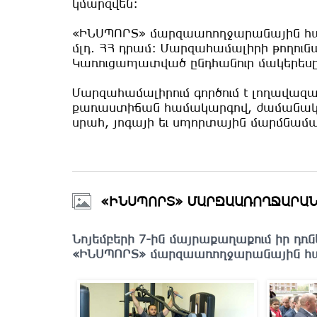
կմարզվեն:
«ԻՆՍՊՈՐՏ» մարզաառողջարանային համ
մլդ. ՀՀ դրամ: Մարզահամալիրի թողունակ
Կառուցապատված ընդհանուր մակերեսը կ
Մարզահամալիրում գործում է լողավա
քառաստիճան համակարգով, ժամանակ
սրահ, յոգայի եւ սպորտային մարմնամա
«ԻՆՍՊՈՐՏ» ՄԱՐԶԱԱՌՈՂՋԱՐԱՆԱ
Նոյեմբերի 7-ին մայրաքաղաքում իր դռն
«ԻՆՍՊՈՐՏ» մարզաառողջարանային հա