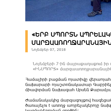
«ԵՐԲ ՍՊՈՐՏՆ ԱՊՐԵԼԱԿ
ՄԱՐԶԱԱՌՈՂՋԱՐԱՆԱՅԻՆ
Նոյեմբեր 07, 2018
Նոյեմբերի 7-ին մայրաքաղաքում իր 
«ԻՆՍՊՈՐՏ» մարզաառողջարանային
Համալիրի բացման պատիվը վերապահվե
նախարարի պաշտոնակատար Գաբրիել 
միավորման նախագահ Արսեն Քարամյա
Ժամանակակից մարզագույքով հագեցած
ծառայելու է առողջ ապրելակերպը նա
կազմակերպման գործին: