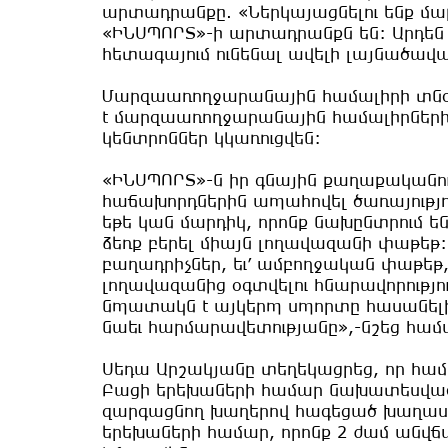
արտադրանքը. «Ներկայացնելու ենք մա
«ԻՆՍՊՈՐՏ»-ի արտադրանքն են: Արդեն 
հետագայում ունենալ ավելի լայնածավ
Մարզաառողջարանային համալիրի տնօր
է մարզաառողջարանային համալիրների 
կենտրոններ կկառուցվեն:
«ԻՆՍՊՈՐՏ»-ն իր գնային քաղաքականությ
հաճախորդներին ապահովել ծառայությու
եթե կան մարդիկ, որոնք նախընտրում են
ձեռք բերել միայն լողավազանի փաթեթ: 
բաղադրիչներ, եւ՛ ամբողջական փաթեթ,
լողավազանից օգտվելու հնարավորությու
նպատակն է այկերպ սպորտը հասանելի դա
նաեւ հարմարավետությանը»,-նշեց համ
Սեդա Արշակյանը տեղեկացրեց, որ համ
Բացի երեխաների համար նախատեսված պ
զարգացնող խաղերով հագեցած խաղաս
երեխաների համար, որոնք 2 ժամ անվճա